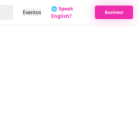
s
🌐 Speak
Eventos
Business
English?